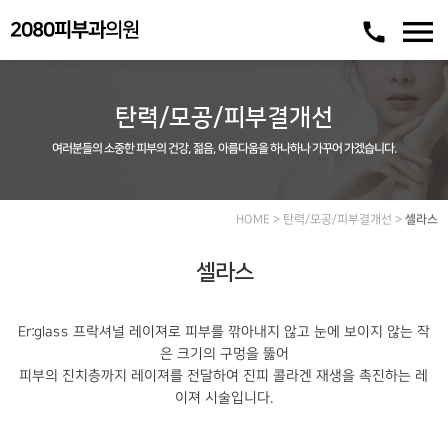
menu
call
2080피부과
의원
탄력/모공/피부결개선
여러분들의 소중한 피부의 건강, 젊음, 아름다움을 하나하나 가꾸어 가겠습니다.
HOME > 탄력/모공/피부결개선 >
셀라스
셀라스
Er:glass 프락셔널 레이져로 피부를 깎아내지 않고 눈에 보이지 않는 작
은 크기의 구멍을 뚫어
피부의 진치층까지 레이져를 전달하여 진피 콜라겐 재생을 촉진하는 레
이져 시술입니다.