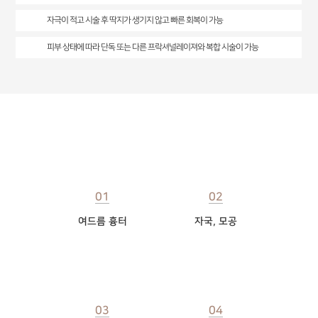
자극이 적고 시술 후 딱지가 생기지 않고 빠른 회복이 가능
피부 상태에 따라 단독 또는 다른 프락셔널레이져와 복합 시술이 가능
셀라스 효과
01
02
여드름 흉터
자국, 모공
03
04