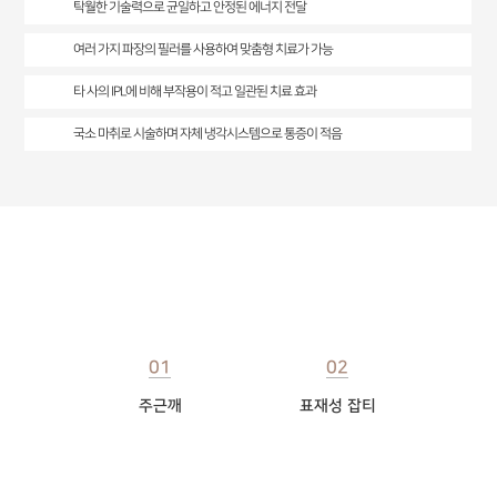
탁월한 기술력으로 균일하고 안정된 에너지 전달
여러 가지 파장의 필러를 사용하여 맞춤형 치료가 가능
타 사의 IPL에 비해 부작용이 적고 일관된 치료 효과
국소 마취로 시술하며 자체 냉각시스템으로 통증이 적음
M22(루메니스2) 효과
01
02
주근깨
표재성 잡티