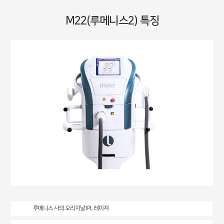
M22(루메니스2) 특징
루메니스 사의 오리지날 IPL 레이져