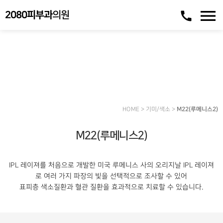
menu
call
2080피부과
의원
기미/색소
여러분들의 소중한 피부의 건강, 젊음, 아름다움을 하나하나 가꾸어 가겠습니다.
HOME > 기미/색소 >
M22(루메니스2)
M22(루메니스2)
IPL 레이져를 처음으로 개발한 미국 루메니스 사의 오리지날 IPL 레이져
로 여러 가지 파장의 빛을 선택적으로 조사할 수 있어
표피층 색소질환과 혈관 질환을 효과적으로 치료할 수 있습니다.