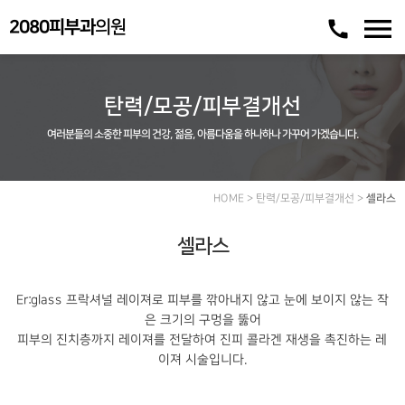
menu
call
2080피부과
의원
탄력/모공/피부결개선
여러분들의 소중한 피부의 건강, 젊음, 아름다움을 하나하나 가꾸어 가겠습니다.
HOME > 탄력/모공/피부결개선 >
셀라스
셀라스
Er:glass 프락셔널 레이져로 피부를 깎아내지 않고 눈에 보이지 않는 작
은 크기의 구멍을 뚫어
피부의 진치층까지 레이져를 전달하여 진피 콜라겐 재생을 촉진하는 레
이져 시술입니다.