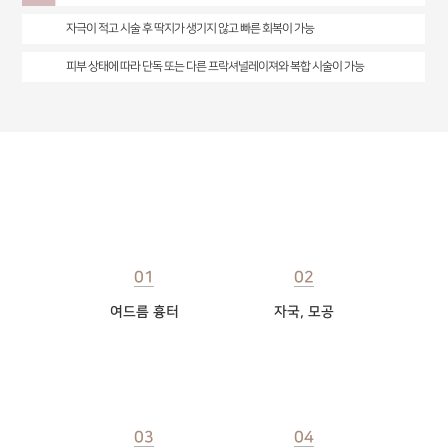
자극이 적고 시술 후 딱지가 생기지 않고 빠른 회복이 가능
피부 상태에 따라 단독 또는 다른 프락셔널레이져와 복합 시술이 가능
셀라스 효과
01
02
여드름 흉터
자국, 모공
03
04