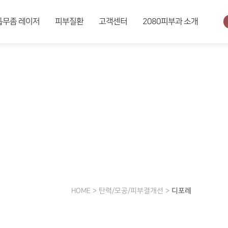
톱무좀 레이저
피부질환
고객센터
2080피부과 소개
습니다.
HOME > 탄력/모공/피부결개선 >
디포레