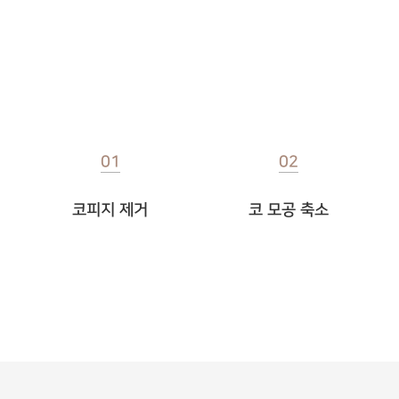
디포레 효과
01
02
코피지 제거
코 모공 축소