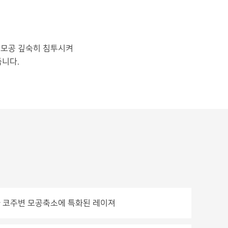
 모공 깊숙히 침투시켜
줍니다.
 코주변 모공축소에 특화된 레이져