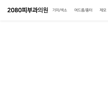
2080피부과
의원
기미/색소
여드름/흉터
제모
여러분