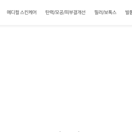
메디컬 스킨케어
탄력/모공/피부결개선
필러/보톡스
발
탄력/모공/피부결개선
들의 소중한 피부의 건강, 젊음, 아름다움을 하나하나 가꾸어 가겠