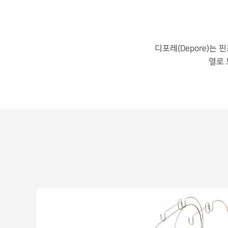
디포레(Depore)
열로 