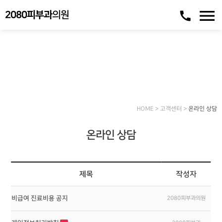
menu
call
2080피부과
의원
고객센터
여러분들의 소중한 피부의 건강, 젊음, 아름다움을 하나하나 가꾸어 가겠습니다.
HOME > 고객센터 >
온라인 상담
온라인 상담
제목
작성자
비급여 진료비용 공지
2080피부과의원